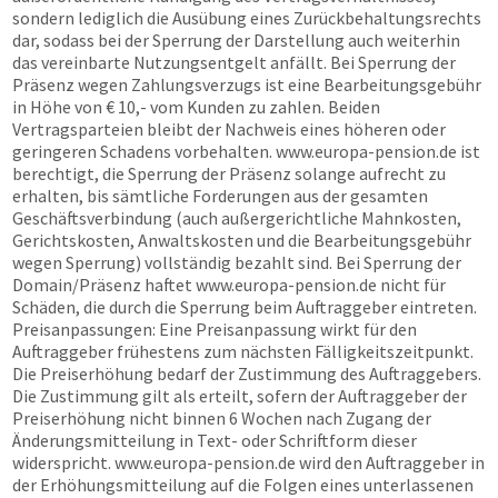
sondern lediglich die Ausübung eines Zurückbehaltungsrechts
dar, sodass bei der Sperrung der Darstellung auch weiterhin
das vereinbarte Nutzungsentgelt anfällt. Bei Sperrung der
Präsenz wegen Zahlungsverzugs ist eine Bearbeitungsgebühr
in Höhe von € 10,- vom Kunden zu zahlen. Beiden
Vertragsparteien bleibt der Nachweis eines höheren oder
geringeren Schadens vorbehalten.
www.europa-pension.de
ist
berechtigt, die Sperrung der Präsenz solange aufrecht zu
erhalten, bis sämtliche Forderungen aus der gesamten
Geschäftsverbindung (auch außergerichtliche Mahnkosten,
Gerichtskosten, Anwaltskosten und die Bearbeitungsgebühr
wegen Sperrung) vollständig bezahlt sind. Bei Sperrung der
Domain/Präsenz haftet
www.europa-pension.de
nicht für
Schäden, die durch die Sperrung beim Auftraggeber eintreten.
Preisanpassungen: Eine Preisanpassung wirkt für den
Auftraggeber frühestens zum nächsten Fälligkeitszeitpunkt.
Die Preiserhöhung bedarf der Zustimmung des Auftraggebers.
Die Zustimmung gilt als erteilt, sofern der Auftraggeber der
Preiserhöhung nicht binnen 6 Wochen nach Zugang der
Änderungsmitteilung in Text- oder Schriftform dieser
widerspricht.
www.europa-pension.de
wird den Auftraggeber in
der Erhöhungsmitteilung auf die Folgen eines unterlassenen