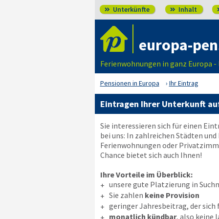
Unterkünfte
Inhalt


europa-pen
Ferienwohnungen in ganz Europa - 
Pensionen in Europa
Ihr Eintrag
Eintragen Ihrer Unterkunft au
Sie interessieren sich für einen Ein
bei uns: In zahlreichen Städten un
Ferienwohnungen oder Privatzimmer
Chance bietet sich auch Ihnen!
Ihre Vorteile im Überblick:
unsere gute Platzierung in Such
+
Sie zahlen
keine Provision
+
geringer Jahresbeitrag, der sich 
+
monatlich kündbar
, also keine 
+