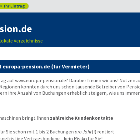
Ihr Eintrag

sion.de
lokale Verzeichnisse
f
europa-pension.de
(für Vermieter)
trag auf
www.europa-pension.de
? Darüber freuen wir uns! Nutzen au
d Regionen konnten durch uns schon tausende Betreiber von Pensio
n ihre Anzahl von Buchungen erheblich steigern, wie uns immer w
maschinen bringt Ihnen
zahlreiche Kundenkontakte
für Sie schon mit 1 bis 2 Buchungen
pro Jahr
(!) rentiert
langfristige Vertragsbindung - kein Risiko für Sie!