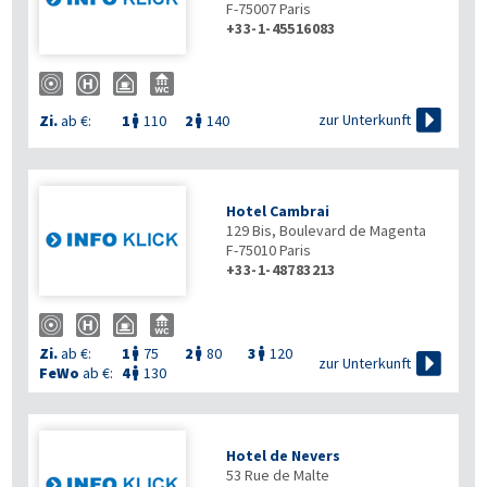
F-75007
Paris
+33-1-45516083

zur Unterkunft
Zi.
ab €:
1
110
2
140


Hotel Cambrai
129 Bis, Boulevard de Magenta
F-75010
Paris
+33-1-48783213
Zi.
ab €:
1
75
2
80
3
120




zur Unterkunft
FeWo
ab €:
4
130

Hotel de Nevers
53 Rue de Malte