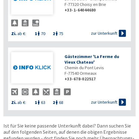
F-77320
Choisy en Brie
+33-1-64044680

zur Unterkunft
Zi.
ab €:
1
70
2
75


Gästezimmer 'La Ferme du
Vieux Chateau'
Chemin du Pont Levis
F-77540
Ormeaux
+33-678-022517

zur Unterkunft
Zi.
ab €:
1
63
2
68


Ist für Sie keine passende Unterkunft dabei? Dann suchen Sie
auf den folgenden Seiten, auf denen die obigen Ergebnisse
gefunden wurden - dort finden Sie noch mehr Übernachtungs­