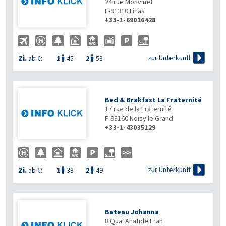
24 rue Monvinet
F-91310
Linas
+33-1-69016428

zur Unterkunft
Zi.
ab €:
1
45
2
58


Bed & Brakfast La Fraternité
17 rue de la Fraternité
F-93160
Noisy le Grand
+33-1-43035129

zur Unterkunft
Zi.
ab €:
1
38
2
49


Bateau Johanna
8 Quai Anatole Fran