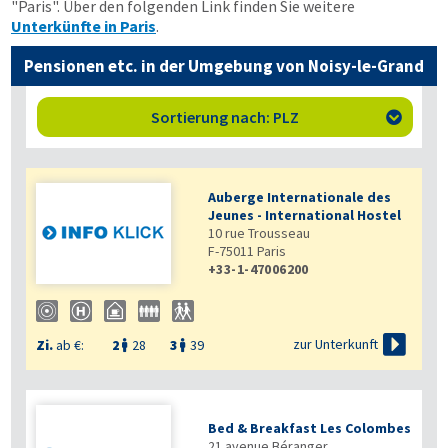
"Paris". Über den folgenden Link finden Sie weitere
Unterkünfte in Paris
.
Pensionen etc. in der Umgebung von Noisy-le-Grand
Sortierung nach: PLZ

Auberge Internationale des
Jeunes - International Hostel
10 rue Trousseau
F-75011
Paris
+33-1-47006200

zur Unterkunft
Zi.
ab €:
2
28
3
39


Bed & Breakfast Les Colombes
21 avenue Béranger