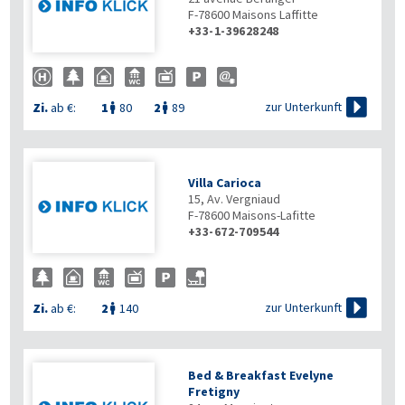
F-78600
Maisons Laffitte
+33-1-39628248

zur Unterkunft
Zi.
ab €:
1
80
2
89


Villa Carioca
15, Av. Vergniaud
F-78600
Maisons-Lafitte
+33-672-709544

zur Unterkunft
Zi.
ab €:
2
140

Bed & Breakfast Evelyne
Fretigny