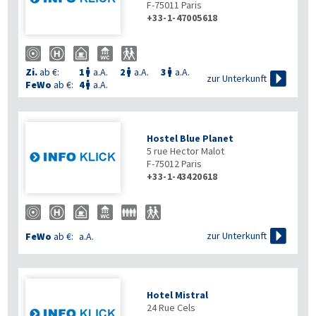
F-75011
Paris
+33-1-47005618
Zi.
ab €:
1
a.A.
2
a.A.
3
a.A.




zur Unterkunft
FeWo
ab €:
4
a.A.

Hostel Blue Planet
5 rue Hector Malot
F-75012
Paris
+33-1-43420618

zur Unterkunft
FeWo
ab €:
a.A.
Hotel Mistral
24 Rue Cels