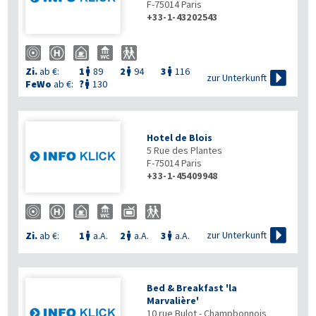
F-75014
Paris
+33-1-43202543
Zi.
ab €:
1
89
2
94
3
116




zur Unterkunft
FeWo
ab €:
?
130

Hotel de Blois
5 Rue des Plantes
F-75014
Paris
+33-1-45409948

zur Unterkunft
Zi.
ab €:
1
a.A.
2
a.A.
3
a.A.



Bed & Breakfast 'la
Marvalière'
10 rue Bulot - Champbonnois