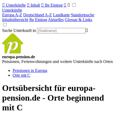

Unterkünfte

Inhalt

Ihr Eintrag


Unterkünfte
Europa A-Z
Deutschland A-Z
Landkarte
Standortsuche
Inhaltsübersicht
Ihr Eintrag
Aktuelles
Glossar & Links
Suche Unterkunft in

europa-pension.de
Pensionen, Ferienwohnungen und weitere Unterkünfte nach Orten
Pensionen in Europa
Orte mit C
Ortsübersicht für
europa-
pension.de
- Orte beginnend
mit C