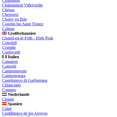
Chaponost
Chateauneuf Villeivieille
Chénas
Cherrueix
Choisy en Brie
Cogolin bei Saint Tropez
Colmar
Großbritannien
Chapel-en-le-Frith - High Peak
Coleshill
Crumlin
Curdworth
Italien
Camaiore
Camogli
Campomorone
Camponogara
Castelnuovo di Garfagnana
Chianciano
Comano
Niederlande
Chaam
Spanien
Calpe
Castilblanco de los Arroyos