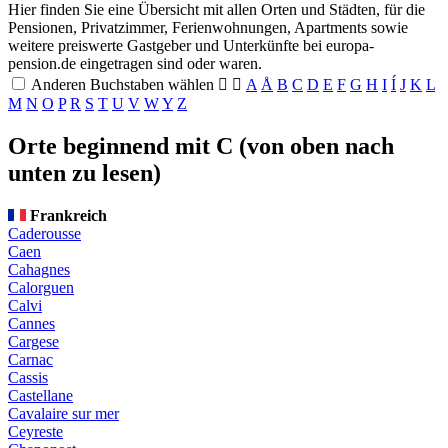
Hier finden Sie eine Übersicht mit allen Orten und Städten, für die
Pensionen, Privatzimmer, Ferienwohnungen, Apartments sowie
weitere preiswerte Gastgeber und Unterkünfte bei
europa-
pension.de
eingetragen sind oder waren.
Anderen Buchstaben wählen


A
Å
B
C
D
E
F
G
H
I
Í
J
K
L
M
N
O
P
R
S
T
U
V
W
Y
Z
Orte beginnend mit C
(von oben nach
unten zu lesen)
Frankreich
Caderousse
Caen
Cahagnes
Calorguen
Calvi
Cannes
Cargese
Carnac
Cassis
Castellane
Cavalaire sur mer
Ceyreste